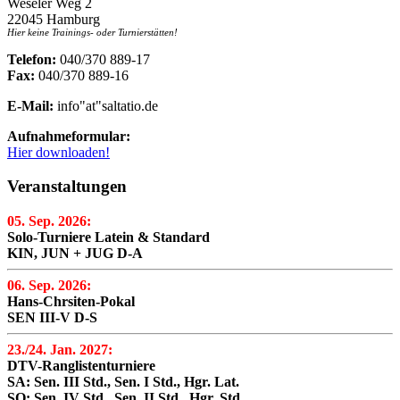
Weseler Weg 2
22045 Hamburg
Hier keine Trainings- oder Turnierstätten!
Telefon:
040/370 889-17
Fax:
040/370 889-16
E-Mail:
info"at"saltatio.de
Aufnahmeformular:
Hier downloaden!
Veranstaltungen
05. Sep. 2026:
Solo-Turniere Latein & Standard
KIN, JUN + JUG D-A
06. Sep. 2026:
Hans-Chrsiten-Pokal
SEN III-V D-S
23./24. Jan. 2027:
DTV-Ranglistenturniere
SA: Sen. III Std., Sen. I Std., Hgr. Lat.
SO: Sen. IV Std., Sen. II Std., Hgr. Std.