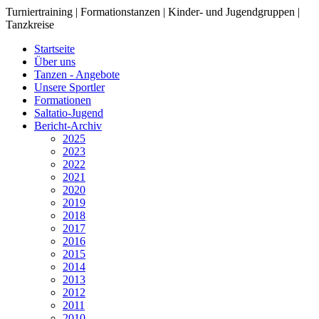
Turniertraining | Formationstanzen | Kinder- und Jugendgruppen |
Tanzkreise
Startseite
Über uns
Tanzen - Angebote
Unsere Sportler
Formationen
Saltatio-Jugend
Bericht-Archiv
2025
2023
2022
2021
2020
2019
2018
2017
2016
2015
2014
2013
2012
2011
2010