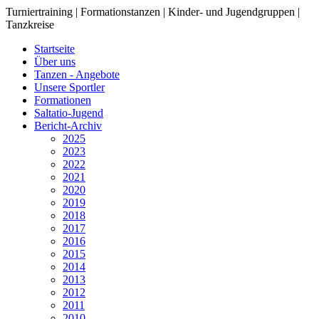
Turniertraining | Formationstanzen | Kinder- und Jugendgruppen |
Tanzkreise
Startseite
Über uns
Tanzen - Angebote
Unsere Sportler
Formationen
Saltatio-Jugend
Bericht-Archiv
2025
2023
2022
2021
2020
2019
2018
2017
2016
2015
2014
2013
2012
2011
2010