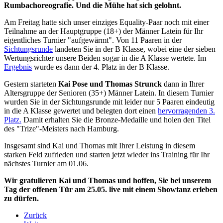
Rumbachoreografie. Und die Mühe hat sich gelohnt.
Am Freitag hatte sich unser einziges Equality-Paar noch mit einer
Teilnahme an der Hauptgruppe (18+) der Männer Latein für Ihr
eigentliches Turnier "aufgewärmt". Von 11 Paaren in der
Sichtungsrunde
landeten Sie in der B Klasse, wobei eine der sieben
Wertungsrichter unsere Beiden sogar in die A Klasse wertete. Im
Ergebnis
wurde es dann der 4. Platz in der B Klasse.
Gestern starteten
Kai Pose und Thomas Strunck
dann in Ihrer
Altersgruppe der Senioren (35+) Männer Latein. In diesem Turnier
wurden Sie in der Sichtungsrunde mit leider nur 5 Paaren eindeutig
in die A Klasse gewertet und belegten dort einen
hervorragenden 3.
Platz.
Damit erhalten Sie die Bronze-Medaille und holen den Titel
des "Trize"-Meisters nach Hamburg.
Insgesamt sind Kai und Thomas mit Ihrer Leistung in diesem
starken Feld zufrieden und starten jetzt wieder ins Training für Ihr
nächstes Turnier am 01.06.
Wir gratulieren Kai und Thomas und hoffen, Sie bei unserem
Tag der offenen Tür am 25.05. live mit einem Showtanz erleben
zu dürfen.
Zurück