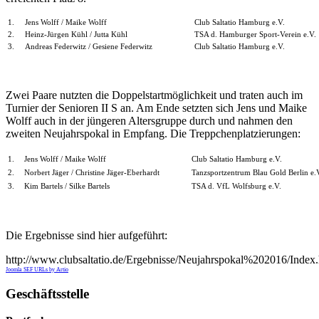
1.
Jens Wolff / Maike Wolff
Club Saltatio Hamburg e.V.
2.
Heinz-Jürgen Kühl / Jutta Kühl
TSA d. Hamburger Sport-Verein e.V.
3.
Andreas Federwitz / Gesiene Federwitz
Club Saltatio Hamburg e.V.
Zwei Paare nutzten die Doppelstartmöglichkeit und traten auch im
Turnier der Senioren II S an. Am Ende setzten sich Jens und Maike
Wolff auch in der jüngeren Altersgruppe durch und nahmen den
zweiten Neujahrspokal in Empfang. Die Treppchenplatzierungen:
1.
Jens Wolff / Maike Wolff
Club Saltatio Hamburg e.V.
2.
Norbert Jäger / Christine Jäger-Eberhardt
Tanzsportzentrum Blau Gold Berlin e.
3.
Kim Bartels / Silke Bartels
TSA d. VfL Wolfsburg e.V.
Die Ergebnisse sind hier aufgeführt:
http://www.clubsaltatio.de/Ergebnisse/Neujahrspokal%202016/Index.
Joomla SEF URLs by Artio
Geschäftsstelle