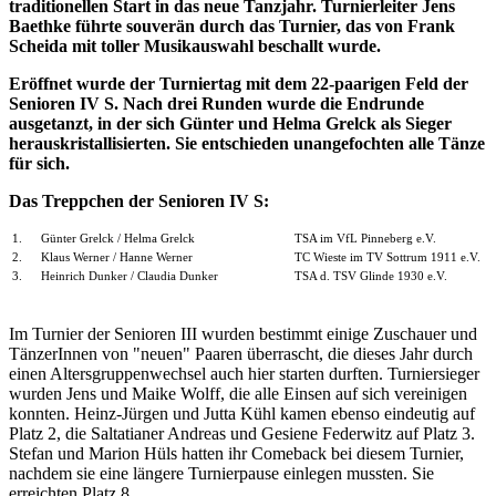
traditionellen Start in das neue Tanzjahr. Turnierleiter Jens
Baethke führte souverän durch das Turnier, das von Frank
Scheida mit toller Musikauswahl beschallt wurde.
Eröffnet wurde der Turniertag mit dem 22-paarigen Feld der
Senioren IV S. Nach drei Runden wurde die Endrunde
ausgetanzt, in der sich Günter und Helma Grelck als Sieger
herauskristallisierten. Sie entschieden unangefochten alle Tänze
für sich.
Das Treppchen der Senioren IV S:
1.
Günter Grelck / Helma Grelck
TSA im VfL Pinneberg e.V.
2.
Klaus Werner / Hanne Werner
TC Wieste im TV Sottrum 1911 e.V.
3.
Heinrich Dunker / Claudia Dunker
TSA d. TSV Glinde 1930 e.V.
Im Turnier der Senioren III wurden bestimmt einige Zuschauer und
TänzerInnen von "neuen" Paaren überrascht, die dieses Jahr durch
einen Altersgruppenwechsel auch hier starten durften. Turniersieger
wurden Jens und Maike Wolff, die alle Einsen auf sich vereinigen
konnten. Heinz-Jürgen und Jutta Kühl kamen ebenso eindeutig auf
Platz 2, die Saltatianer Andreas und Gesiene Federwitz auf Platz 3.
Stefan und Marion Hüls hatten ihr Comeback bei diesem Turnier,
nachdem sie eine längere Turnierpause einlegen mussten. Sie
erreichten Platz 8.