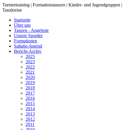
Turniertraining | Formationstanzen | Kinder- und Jugendgruppen |
Tanzkreise
Startseite
Über uns
Tanzen - Angebote
Unsere Sportler
Formationen
Saltatio-Jugend
Bericht-Archiv
2025
2023
2022
2021
2020
2019
2018
2017
2016
2015
2014
2013
2012
2011
2010