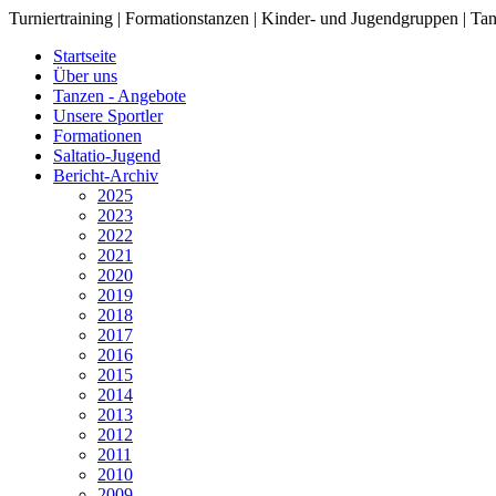
Turniertraining | Formationstanzen | Kinder- und Jugendgruppen | Tan
Startseite
Über uns
Tanzen - Angebote
Unsere Sportler
Formationen
Saltatio-Jugend
Bericht-Archiv
2025
2023
2022
2021
2020
2019
2018
2017
2016
2015
2014
2013
2012
2011
2010
2009