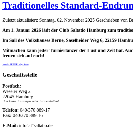
Traditionelles Standard-Endru
Zuletzt aktualisiert: Sonntag, 02. November 2025
Geschrieben von Bri
Am 1. Januar 2026 lädt der Club Saltatio Hamburg zum traditio
Im Sall des Volkshauses Berne, Saselheider Weg 6, 22159 Hambu
Mitmachen kann jeder Turniertänzer der Lust und Zeit hat. Auch
freuen sich auf euch!
Joomla SEF URLs by Artio
Geschäftsstelle
Postfach:
Weseler Weg 2
22045 Hamburg
Hier keine Trainings- oder Turnierstätten!
Telefon:
040/370 889-17
Fax:
040/370 889-16
E-Mail:
info"at"saltatio.de