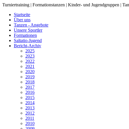
Turniertraining | Formationstanzen | Kinder- und Jugendgruppen | Tan
Startseite
Über uns
Tanzen - Angebote
Unsere Sportler
Formationen
Saltatio-Jugend
Bericht-Archiv
2025
2023
2022
2021
2020
2019
2018
2017
2016
2015
2014
2013
2012
2011
2010
2009