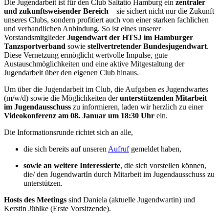
Die Jugendarbeit ist für den Club Saltatio Hamburg ein
zentraler
und zukunftsweisender Bereich
– sie sichert nicht nur die Zukunft
unseres Clubs, sondern profitiert auch von einer starken fachlichen
und verbandlichen Anbindung. So ist eines unserer
Vorstandsmitglieder
Jugendwart der HTSJ im Hamburger
Tanzsportverband
sowie
stellvertretende
r
Bundesjugendwart
.
Diese Vernetzung ermöglicht wertvolle Impulse, gute
Austauschmöglichkeiten und eine aktive Mitgestaltung der
Jugendarbeit über den eigenen Club hinaus.
Um über die Jugendarbeit im Club, die Aufgaben
e
s Jugendwartes
(m/w/d) sowie die Möglichkeiten der
unterstützenden Mitarbeit
im Jugendausschuss
zu informieren, laden wir herzlich zu einer
Videokonferenz am 08. Januar um 18:30 Uhr
ein.
Die Informationsrunde richtet sich an alle,
die sich bereits auf unseren
Aufruf
gemeldet haben,
sowie an weitere Interessierte
, die sich vorstellen können,
die/ den JugendwartIn durch Mitarbeit im Jugendausschuss zu
unterstützen.
Hosts des Meetings
sind Daniela (aktuelle Jugendwartin) und
Kerstin Jühlke (Erste Vorsitzende).