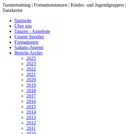
Turniertraining | Formationstanzen | Kinder- und Jugendgruppen |
Tanzkreise
Startseite
Über uns
Tanzen - Angebote
Unsere Sportler
Formationen
Saltatio-Jugend
Bericht-Archiv
2025
2023
2022
2021
2020
2019
2018
2017
2016
2015
2014
2013
2012
2011
2010