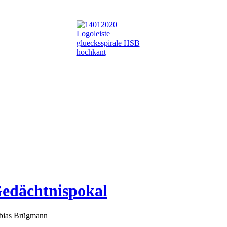
edächtnispokal
obias Brügmann