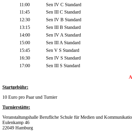
11:00
Sen
IV C Standard
11:45
Sen
III C Standard
12:30
Sen
IV B Standard
13:15
Sen
III B Standard
14:00
Sen
IV A Standard
15:00
Sen
III A Standard
15:45
Sen
V S Standard
16:30
Sen
IV S Standard
17:00
Sen
III S Standard
A
Startgebühr:
10 Euro pro Paar und Turnier
Turnierstätte:
Veranstaltungshalle Berufliche Schule für Medien und Kommunikati
Eulenkamp 46
22049 Hamburg