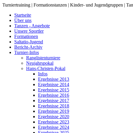
Turniertraining | Formationstanzen | Kinder- und Jugendgruppen | Tan
Startseite
Über uns
Tanzen - Angebote
Unsere Sportler
Formationen
Saltatio-Jugend
Bericht-Archiv
Turnier-Infos
Ranglistenturniere
Neujahrspokal
Hans-Christen-Pokal
Infos
Ergebnisse 2013
Ergebnisse 2014
Ergebnisse 2015
Ergebnisse 2016
Ergebnisse 2017
Ergebnisse 2018
Ergebnisse 2019
Ergebnisse 2020
Ergebnisse 2023
Ergebnisse 2024
Ergebnisse 2025