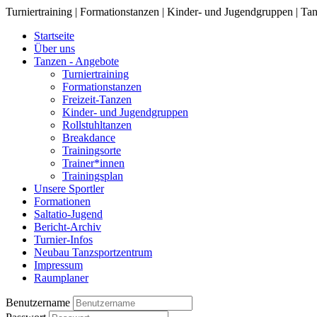
Turniertraining | Formationstanzen | Kinder- und Jugendgruppen | Tan
Startseite
Über uns
Tanzen - Angebote
Turniertraining
Formationstanzen
Freizeit-Tanzen
Kinder- und Jugendgruppen
Rollstuhltanzen
Breakdance
Trainingsorte
Trainer*innen
Trainingsplan
Unsere Sportler
Formationen
Saltatio-Jugend
Bericht-Archiv
Turnier-Infos
Neubau Tanzsportzentrum
Impressum
Raumplaner
Benutzername