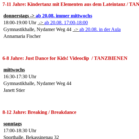
7-11
Jahre: Kindertanz mit Elementen aus dem Lateintanz /
TA
donnerstags
->
ab 20.08. immer mittwochs
18:00-19:00 Uhr
->
ab 20.08. 17:00-18:00
Gymnastikhalle, Nydamer Weg 44
->
ab 20.08. in der Aula
Annamaria Fischer
6-8 Jahre: Just Dance for Kids! Videoclip
/ TANZBIENEN
mittwochs
16:30-17:30 Uhr
Gymnastikhalle, Nydamer Weg 44
Janett Stier
8-12 Jahre: Breaking / Breakdance
sonntags
17:00-18:30 Uhr
Sporthalle, Bekassinenau 32