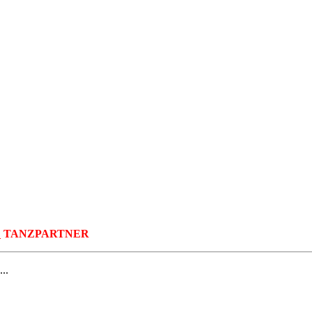
E
TANZPARTNER
..