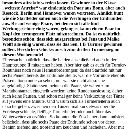
besonders attraktiv werden lassen. Gewinner in der Klasse
„weiteste Anreise“ war eindeutig ein Paar aus Bonn, aber auch
Rostock, Berlin und Hannover waren vertreten. Ähnlich bunt
wie die Startfelder sahen auch die Wertungen der Endrunden
aus. Bis auf wenige Paare, bei denen sich alle fünf
Wertungsrichter einig waren, gelang es kaum einem Paar im
Kopf den errungenen Platz mitzurechnen. Da ist es natürlich
besonders schön, dass sich ausgerechnet bei Jens und Maike
Wolff alle einig waren, dass sie das Sen. I B-Turnier gewinnen
sollten. Herzlichen Glückwunsch zum dritten Turniersieg an
diesem Wochenende!
Ehrensache natürlich, dass die beiden anschließend auch in der
Hauptgruppe II mitgetanzt haben. Aber hier gab es auch für Turnier-
Routiniers noch neue Herausforderungen: da das Startfeld mit nur
sechs Paaren bereits die Endrunde stellte, war die Vorrunde eher als
Präsentationsrunde zu sehen, nur war sie nicht als solche
angekündigt. Stattdessen meinten die Paare, sie wären zum
Marathontanzen eingeteilt worden: keine Rundenauslosung, daher
auch keine Pausen, und schon mal gar keine Verkürzung der Tänze
auf jeweils eine Minute. Und warum sich als Turnierleiterin auch
dazu hergeben, zwischen den Tänzen mal kurz etwas über die
Vereinsgeschichte, fleißige Turnierhelfer oder auch über das
Winterwetter zu erzählen. So konnten die Zuschauer dann amüsiert
belächeln, dass alle sechs Paare der Endrunde schon vor deren
Beginn triefend und tropfend am keuchten und hechelten. Aber mit