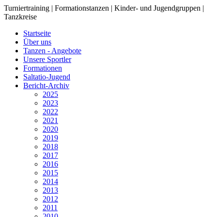
Turniertraining | Formationstanzen | Kinder- und Jugendgruppen |
Tanzkreise
Startseite
Über uns
Tanzen - Angebote
Unsere Sportler
Formationen
Saltatio-Jugend
Bericht-Archiv
2025
2023
2022
2021
2020
2019
2018
2017
2016
2015
2014
2013
2012
2011
2010