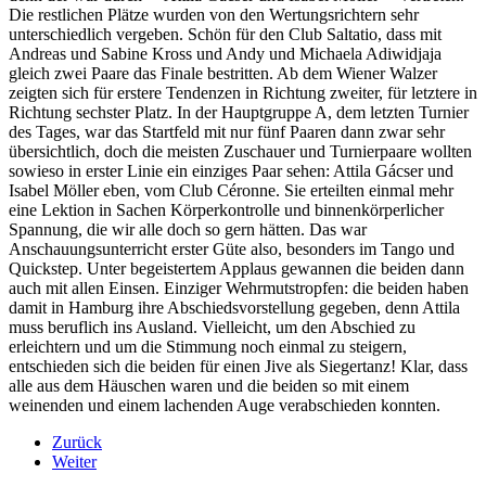
Die restlichen Plätze wurden von den Wertungsrichtern sehr
unterschiedlich vergeben. Schön für den Club Saltatio, dass mit
Andreas und Sabine Kross und Andy und Michaela Adiwidjaja
gleich zwei Paare das Finale bestritten. Ab dem Wiener Walzer
zeigten sich für erstere Tendenzen in Richtung zweiter, für letztere in
Richtung sechster Platz. In der Hauptgruppe A, dem letzten Turnier
des Tages, war das Startfeld mit nur fünf Paaren dann zwar sehr
übersichtlich, doch die meisten Zuschauer und Turnierpaare wollten
sowieso in erster Linie ein einziges Paar sehen: Attila Gácser und
Isabel Möller eben, vom Club Céronne. Sie erteilten einmal mehr
eine Lektion in Sachen Körperkontrolle und binnenkörperlicher
Spannung, die wir alle doch so gern hätten. Das war
Anschauungsunterricht erster Güte also, besonders im Tango und
Quickstep. Unter begeistertem Applaus gewannen die beiden dann
auch mit allen Einsen. Einziger Wehrmutstropfen: die beiden haben
damit in Hamburg ihre Abschiedsvorstellung gegeben, denn Attila
muss beruflich ins Ausland. Vielleicht, um den Abschied zu
erleichtern und um die Stimmung noch einmal zu steigern,
entschieden sich die beiden für einen Jive als Siegertanz! Klar, dass
alle aus dem Häuschen waren und die beiden so mit einem
weinenden und einem lachenden Auge verabschieden konnten.
Zurück
Weiter