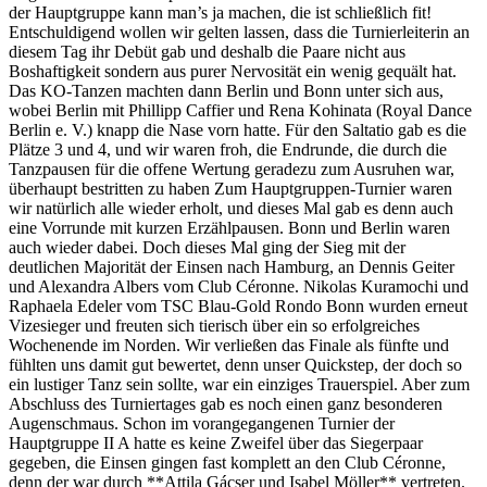
der Hauptgruppe kann man’s ja machen, die ist schließlich fit!
Entschuldigend wollen wir gelten lassen, dass die Turnierleiterin an
diesem Tag ihr Debüt gab und deshalb die Paare nicht aus
Boshaftigkeit sondern aus purer Nervosität ein wenig gequält hat.
Das KO-Tanzen machten dann Berlin und Bonn unter sich aus,
wobei Berlin mit Phillipp Caffier und Rena Kohinata (Royal Dance
Berlin e. V.) knapp die Nase vorn hatte. Für den Saltatio gab es die
Plätze 3 und 4, und wir waren froh, die Endrunde, die durch die
Tanzpausen für die offene Wertung geradezu zum Ausruhen war,
überhaupt bestritten zu haben Zum Hauptgruppen-Turnier waren
wir natürlich alle wieder erholt, und dieses Mal gab es denn auch
eine Vorrunde mit kurzen Erzählpausen. Bonn und Berlin waren
auch wieder dabei. Doch dieses Mal ging der Sieg mit der
deutlichen Majorität der Einsen nach Hamburg, an Dennis Geiter
und Alexandra Albers vom Club Céronne. Nikolas Kuramochi und
Raphaela Edeler vom TSC Blau-Gold Rondo Bonn wurden erneut
Vizesieger und freuten sich tierisch über ein so erfolgreiches
Wochenende im Norden. Wir verließen das Finale als fünfte und
fühlten uns damit gut bewertet, denn unser Quickstep, der doch so
ein lustiger Tanz sein sollte, war ein einziges Trauerspiel. Aber zum
Abschluss des Turniertages gab es noch einen ganz besonderen
Augenschmaus. Schon im vorangegangenen Turnier der
Hauptgruppe II A hatte es keine Zweifel über das Siegerpaar
gegeben, die Einsen gingen fast komplett an den Club Céronne,
denn der war durch **Attila Gácser und Isabel Möller** vertreten.