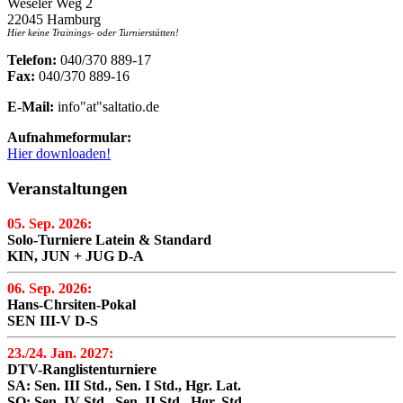
Weseler Weg 2
22045 Hamburg
Hier keine Trainings- oder Turnierstätten!
Telefon:
040/370 889-17
Fax:
040/370 889-16
E-Mail:
info"at"saltatio.de
Aufnahmeformular:
Hier downloaden!
Veranstaltungen
05. Sep. 2026:
Solo-Turniere Latein & Standard
KIN, JUN + JUG D-A
06. Sep. 2026:
Hans-Chrsiten-Pokal
SEN III-V D-S
23./24. Jan. 2027:
DTV-Ranglistenturniere
SA: Sen. III Std., Sen. I Std., Hgr. Lat.
SO: Sen. IV Std., Sen. II Std., Hgr. Std.