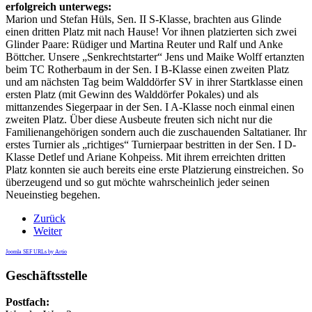
erfolgreich unterwegs:
Marion und Stefan Hüls, Sen. II S-Klasse, brachten aus Glinde
einen dritten Platz mit nach Hause! Vor ihnen platzierten sich zwei
Glinder Paare: Rüdiger und Martina Reuter und Ralf und Anke
Böttcher. Unsere „Senkrechtstarter“ Jens und Maike Wolff ertanzten
beim TC Rotherbaum in der Sen. I B-Klasse einen zweiten Platz
und am nächsten Tag beim Walddörfer SV in ihrer Startklasse einen
ersten Platz (mit Gewinn des Walddörfer Pokales) und als
mittanzendes Siegerpaar in der Sen. I A-Klasse noch einmal einen
zweiten Platz. Über diese Ausbeute freuten sich nicht nur die
Familienangehörigen sondern auch die zuschauenden Saltatianer. Ihr
erstes Turnier als „richtiges“ Turnierpaar bestritten in der Sen. I D-
Klasse Detlef und Ariane Kohpeiss. Mit ihrem erreichten dritten
Platz konnten sie auch bereits eine erste Platzierung einstreichen. So
überzeugend und so gut möchte wahrscheinlich jeder seinen
Neueinstieg begehen.
Zurück
Weiter
Joomla SEF URLs by Artio
Geschäftsstelle
Postfach: