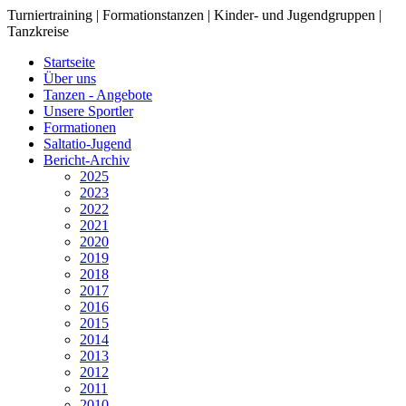
Turniertraining | Formationstanzen | Kinder- und Jugendgruppen |
Tanzkreise
Startseite
Über uns
Tanzen - Angebote
Unsere Sportler
Formationen
Saltatio-Jugend
Bericht-Archiv
2025
2023
2022
2021
2020
2019
2018
2017
2016
2015
2014
2013
2012
2011
2010