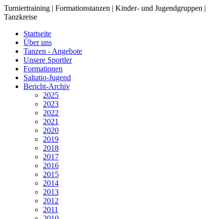
Turniertraining | Formationstanzen | Kinder- und Jugendgruppen |
Tanzkreise
Startseite
Über uns
Tanzen - Angebote
Unsere Sportler
Formationen
Saltatio-Jugend
Bericht-Archiv
2025
2023
2022
2021
2020
2019
2018
2017
2016
2015
2014
2013
2012
2011
2010