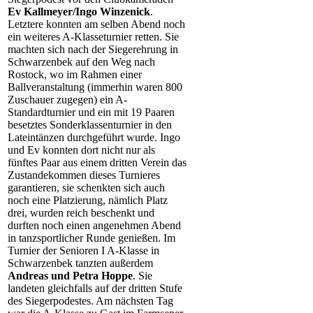
Ev Kallmeyer/Ingo Winzenick
.
Letztere konnten am selben Abend noch
ein weiteres A-Klasseturnier retten. Sie
machten sich nach der Siegerehrung in
Schwarzenbek auf den Weg nach
Rostock, wo im Rahmen einer
Ballveranstaltung (immerhin waren 800
Zuschauer zugegen) ein A-
Standardturnier und ein mit 19 Paaren
besetztes Sonderklassenturnier in den
Lateintänzen durchgeführt wurde. Ingo
und Ev konnten dort nicht nur als
fünftes Paar aus einem dritten Verein das
Zustandekommen dieses Turnieres
garantieren, sie schenkten sich auch
noch eine Platzierung, nämlich Platz
drei, wurden reich beschenkt und
durften noch einen angenehmen Abend
in tanzsportlicher Runde genießen. Im
Turnier der Senioren I A-Klasse in
Schwarzenbek tanzten außerdem
Andreas und Petra Hoppe
. Sie
landeten gleichfalls auf der dritten Stufe
des Siegerpodestes. Am nächsten Tag