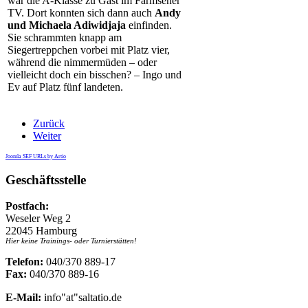
war die A-Klasse zu Gast im Farmsener
TV. Dort konnten sich dann auch
Andy
und Michaela Adiwidjaja
einfinden.
Sie schrammten knapp am
Siegertreppchen vorbei mit Platz vier,
während die nimmermüden – oder
vielleicht doch ein bisschen? – Ingo und
Ev auf Platz fünf landeten.
Zurück
Weiter
Joomla SEF URLs by Artio
Geschäftsstelle
Postfach:
Weseler Weg 2
22045 Hamburg
Hier keine Trainings- oder Turnierstätten!
Telefon:
040/370 889-17
Fax:
040/370 889-16
E-Mail:
info"at"saltatio.de