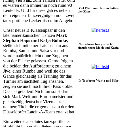
richtig viel Platz zum Tanzen hatte. Und
es waren dann immerhin noch rund 90
Viel Platz zum Tanzen hatten
Leute da. Und für diese gab es neben
die Gäste
dem eigenen Tanzvergnügen noch zwei
tanzsportliche Leckerbissen im Angebot:
Unser neues B-Klassenpaar in den
lateinamerikanischen Tänzen
Mark-
Stephan Haps und Katja Böhnke
,
Nur schwer fotografisch
stellte sich mit einer Lateinschau aus
einzufangen: Mark und Katja
Rumba, Samba und Salsa vor und
wurde natürlich nicht ohne Zugaben
von der Fläche gelassen. Gerne folgten
die beiden der Aufforderung zu einem
Jive, einer Rumba und weil sie das
Ganze gleichzeitig als Training für das
In Topform: Wanja und Silke
Turnier am nächsten Tag ansahen,
zeigten sie auch noch ihren Paso doble.
Das hat gefallen! Nicht umsonst darf
sich Mark Welt-und Europameister und
gleichzeitig deutscher Vizemeister
nennen; Titel, die er gemeinsam der dem
Düsseldorfer Latein-A-Team ertanzt hat.
Ein weiteres absolutes tanzsportliches
Highlight haben alle diejenigen verpasst,