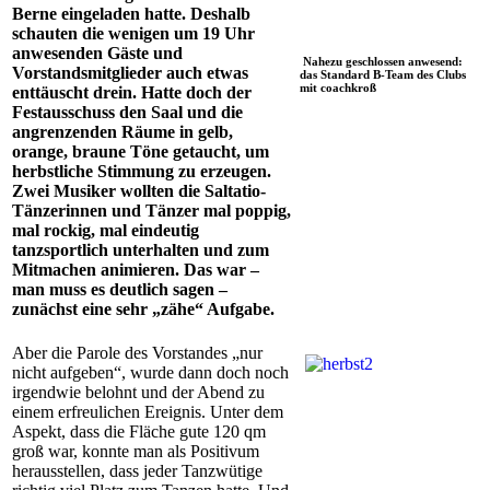
Berne eingeladen hatte. Deshalb
schauten die wenigen um 19 Uhr
anwesenden Gäste und
Nahezu geschlossen anwesend:
Vorstandsmitglieder auch etwas
das Standard B-Team des Clubs
mit coachkroß
enttäuscht drein. Hatte doch der
Festausschuss den Saal und die
angrenzenden Räume in gelb,
orange, braune Töne getaucht, um
herbstliche Stimmung zu erzeugen.
Zwei Musiker wollten die Saltatio-
Tänzerinnen und Tänzer mal poppig,
mal rockig, mal eindeutig
tanzsportlich unterhalten und zum
Mitmachen animieren. Das war –
man muss es deutlich sagen –
zunächst eine sehr „zähe“ Aufgabe.
Aber die Parole des Vorstandes „nur
nicht aufgeben“, wurde dann doch noch
irgendwie belohnt und der Abend zu
einem erfreulichen Ereignis. Unter dem
Aspekt, dass die Fläche gute 120 qm
groß war, konnte man als Positivum
herausstellen, dass jeder Tanzwütige