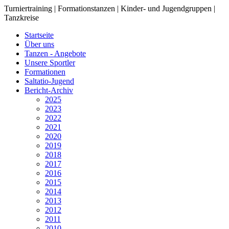
Turniertraining | Formationstanzen | Kinder- und Jugendgruppen |
Tanzkreise
Startseite
Über uns
Tanzen - Angebote
Unsere Sportler
Formationen
Saltatio-Jugend
Bericht-Archiv
2025
2023
2022
2021
2020
2019
2018
2017
2016
2015
2014
2013
2012
2011
2010