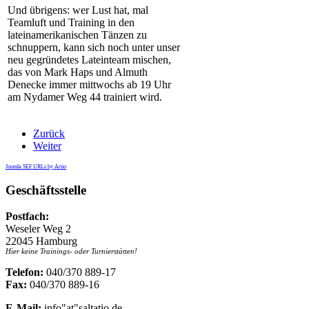
Und übrigens: wer Lust hat, mal
Teamluft und Training in den
lateinamerikanischen Tänzen zu
schnuppern, kann sich noch unter unser
neu gegründetes Lateinteam mischen,
das von Mark Haps und Almuth
Denecke immer mittwochs ab 19 Uhr
am Nydamer Weg 44 trainiert wird.
Zurück
Weiter
Joomla SEF URLs by Artio
Geschäftsstelle
Postfach:
Weseler Weg 2
22045 Hamburg
Hier keine Trainings- oder Turnierstätten!
Telefon:
040/370 889-17
Fax:
040/370 889-16
E-Mail:
info"at"saltatio.de