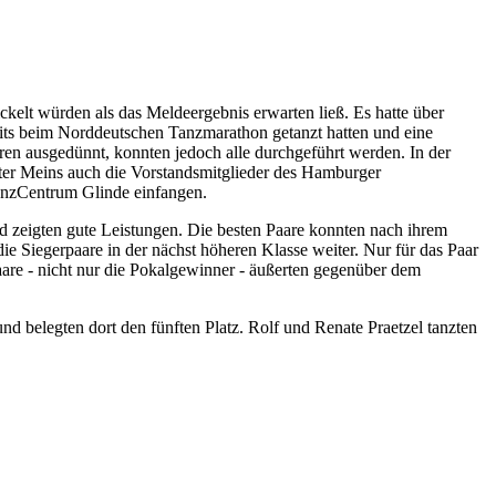
elt würden als das Meldeergebnis erwarten ließ. Es hatte über
reits beim Norddeutschen Tanzmarathon getanzt hatten und eine
en ausgedünnt, konnten jedoch alle durchgeführt werden. In der
eter Meins auch die Vorstandsmitglieder des Hamburger
anzCentrum Glinde einfangen.
d zeigten gute Leistungen. Die besten Paare konnten nach ihrem
 Siegerpaare in der nächst höheren Klasse weiter. Nur für das Paar
aare - nicht nur die Pokalgewinner - äußerten gegenüber dem
d belegten dort den fünften Platz. Rolf und Renate Praetzel tanzten