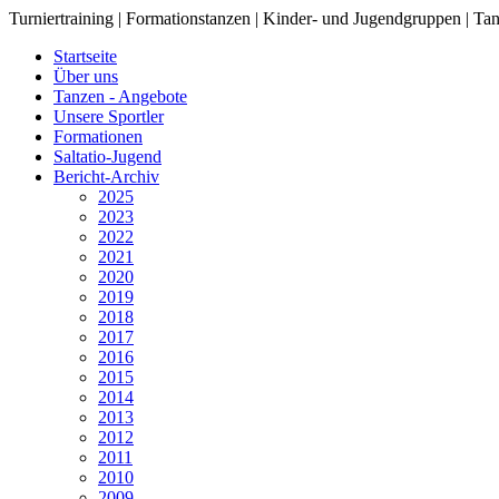
Turniertraining | Formationstanzen | Kinder- und Jugendgruppen | Tan
Startseite
Über uns
Tanzen - Angebote
Unsere Sportler
Formationen
Saltatio-Jugend
Bericht-Archiv
2025
2023
2022
2021
2020
2019
2018
2017
2016
2015
2014
2013
2012
2011
2010
2009