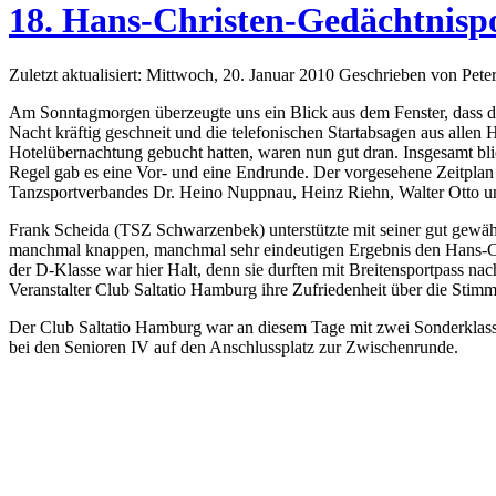
18. Hans-Christen-Gedächtnisp
Zuletzt aktualisiert: Mittwoch, 20. Januar 2010
Geschrieben von Pete
Am Sonntagmorgen überzeugte uns ein Blick aus dem Fenster, dass di
Nacht kräftig geschneit und die telefonischen Startabsagen aus allen
Hotelübernachtung gebucht hatten, waren nun gut dran. Insgesamt bl
Regel gab es eine Vor- und eine Endrunde. Der vorgesehene Zeitplan
Tanzsportverbandes Dr. Heino Nuppnau, Heinz Riehn, Walter Otto un
Frank Scheida (TSZ Schwarzenbek) unterstützte mit seiner gut gewäh
manchmal knappen, manchmal sehr eindeutigen Ergebnis den Hans-Chri
der D-Klasse war hier Halt, denn sie durften mit Breitensportpass n
Veranstalter Club Saltatio Hamburg ihre Zufriedenheit über die Sti
Der Club Saltatio Hamburg war an diesem Tage mit zwei Sonderklassen
bei den Senioren IV auf den Anschlussplatz zur Zwischenrunde.