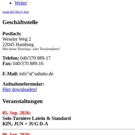
Weiter
Joomla SEF URLs by Artio
Geschäftsstelle
Postfach:
Weseler Weg 2
22045 Hamburg
Hier keine Trainings- oder Turnierstätten!
Telefon:
040/370 889-17
Fax:
040/370 889-16
E-Mail:
info"at"saltatio.de
Aufnahmeformular:
Hier downloaden!
Veranstaltungen
05. Sep. 2026:
Solo-Turniere Latein & Standard
KIN, JUN + JUG D-A
06. Sep. 2026: