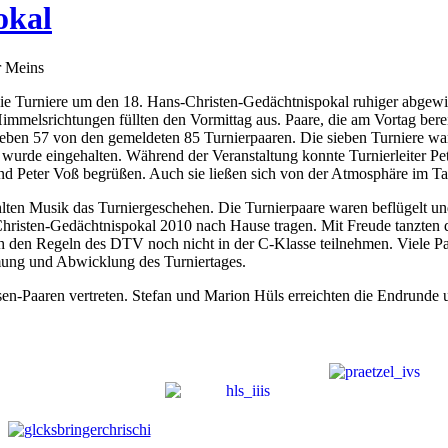
okal
r Meins
e Turniere um den 18. Hans-Christen-Gedächtnispokal ruhiger abgewick
 Himmelsrichtungen füllten den Vormittag aus. Paare, die am Vortag be
ieben 57 von den gemeldeten 85 Turnierpaaren. Die sieben Turniere war
 wurde eingehalten. Während der Veranstaltung konnte Turnierleiter P
d Peter Voß begrüßen. Auch sie ließen sich von der Atmosphäre im T
lten Musik das Turniergeschehen. Die Turnierpaare waren beflügelt un
sten-Gedächtnispokal 2010 nach Hause tragen. Mit Freude tanzten die
ach den Regeln des DTV noch nicht in der C-Klasse teilnehmen. Viele P
mmung und Abwicklung des Turniertages.
-Paaren vertreten. Stefan und Marion Hüls erreichten die Endrunde un