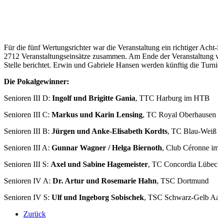
Für die fünf Wertungsrichter war die Veranstaltung ein richtiger Ac
2712 Veranstaltungseinsätze zusammen. Am Ende der Veranstaltung ve
Stelle berichtet. Erwin und Gabriele Hansen werden künftig die Turni
Die Pokalgewinner:
Senioren III D:
Ingolf und Brigitte Gania
, TTC Harburg im HTB
Senioren III C:
Markus und Karin Lensing
, TC Royal Oberhausen
Senioren III B:
Jürgen und Anke-Elisabeth Kordts
, TC Blau-Weiß
Senioren III A:
Gunnar Wagner / Helga Biernoth
, Club Céronne 
Senioren III S:
Axel und Sabine Hagemeister
, TC Concordia Lübec
Senioren IV A:
Dr. Artur und Rosemarie Hahn
, TSC Dortmund
Senioren IV S:
Ulf und Ingeborg Sobischek
, TSC Schwarz-Gelb A
Zurück