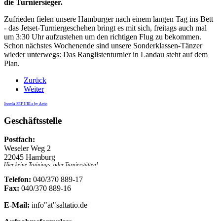
die Turniersieger.
Zufrieden fielen unsere Hamburger nach einem langen Tag ins Bett
- das Jetset-Turniergeschehen bringt es mit sich, freitags auch mal
um 3:30 Uhr aufzustehen um den richtigen Flug zu bekommen.
Schon nächstes Wochenende sind unsere Sonderklassen-Tänzer
wieder unterwegs: Das Ranglistenturnier in Landau steht auf dem
Plan.
Zurück
Weiter
Joomla SEF URLs by Artio
Geschäftsstelle
Postfach:
Weseler Weg 2
22045 Hamburg
Hier keine Trainings- oder Turnierstätten!
Telefon:
040/370 889-17
Fax:
040/370 889-16
E-Mail:
info"at"saltatio.de