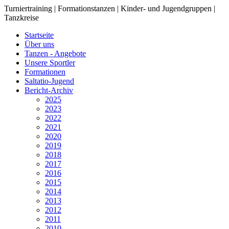
Turniertraining | Formationstanzen | Kinder- und Jugendgruppen |
Tanzkreise
Startseite
Über uns
Tanzen - Angebote
Unsere Sportler
Formationen
Saltatio-Jugend
Bericht-Archiv
2025
2023
2022
2021
2020
2019
2018
2017
2016
2015
2014
2013
2012
2011
2010