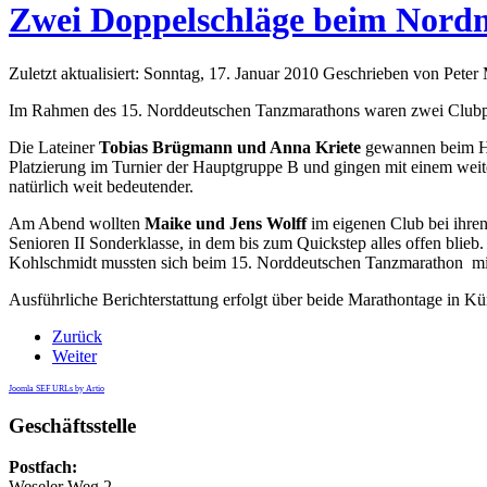
Zwei Doppelschläge beim Nord
Zuletzt aktualisiert: Sonntag, 17. Januar 2010
Geschrieben von Peter
Im Rahmen des 15. Norddeutschen Tanzmarathons waren zwei Clubpa
Die Lateiner
Tobias Brügmann und Anna Kriete
gewannen beim Ham
Platzierung im Turnier der Hauptgruppe B und gingen mit einem weit
natürlich weit bedeutender.
Am Abend wollten
Maike und Jens Wolff
im eigenen Club bei ihren
Senioren II Sonderklasse, in dem bis zum Quickstep alles offen blie
Kohlschmidt mussten sich beim 15. Norddeutschen Tanzmarathon mi
Ausführliche Berichterstattung erfolgt über beide Marathontage in Kü
Zurück
Weiter
Joomla SEF URLs by Artio
Geschäftsstelle
Postfach:
Weseler Weg 2