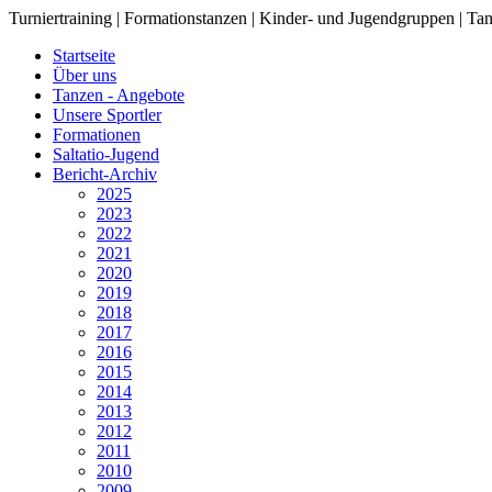
Turniertraining | Formationstanzen | Kinder- und Jugendgruppen | Tan
Startseite
Über uns
Tanzen - Angebote
Unsere Sportler
Formationen
Saltatio-Jugend
Bericht-Archiv
2025
2023
2022
2021
2020
2019
2018
2017
2016
2015
2014
2013
2012
2011
2010
2009