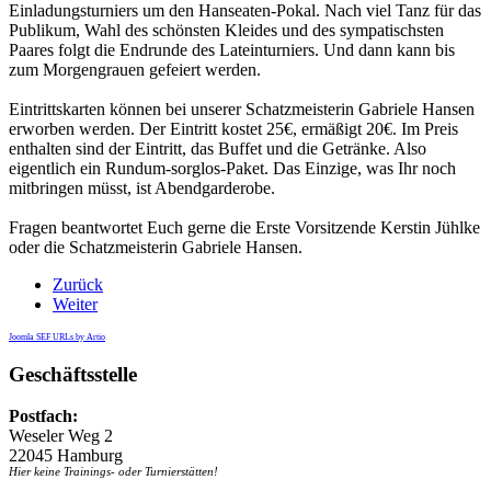
Einladungsturniers um den Hanseaten-Pokal. Nach viel Tanz für das
Publikum, Wahl des schönsten Kleides und des sympatischsten
Paares folgt die Endrunde des Lateinturniers. Und dann kann bis
zum Morgengrauen gefeiert werden.
Eintrittskarten können bei unserer Schatzmeisterin Gabriele Hansen
erworben werden. Der Eintritt kostet 25€, ermäßigt 20€. Im Preis
enthalten sind der Eintritt, das Buffet und die Getränke. Also
eigentlich ein Rundum-sorglos-Paket. Das Einzige, was Ihr noch
mitbringen müsst, ist Abendgarderobe.
Fragen beantwortet Euch gerne die Erste Vorsitzende Kerstin Jühlke
oder die Schatzmeisterin Gabriele Hansen.
Zurück
Weiter
Joomla SEF URLs by Artio
Geschäftsstelle
Postfach:
Weseler Weg 2
22045 Hamburg
Hier keine Trainings- oder Turnierstätten!