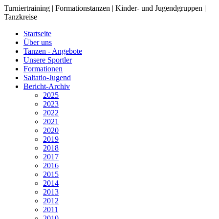
Turniertraining | Formationstanzen | Kinder- und Jugendgruppen |
Tanzkreise
Startseite
Über uns
Tanzen - Angebote
Unsere Sportler
Formationen
Saltatio-Jugend
Bericht-Archiv
2025
2023
2022
2021
2020
2019
2018
2017
2016
2015
2014
2013
2012
2011
2010