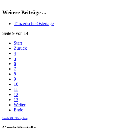
Weitere Beiträge ...
Tänzerische Ostertage
Seite 9 von 14
Start
Zurück
4
5
6
7
8
9
10
11
12
13
Weiter
Ende
Joomla SEF URLs by Artio
Geschäftsstelle