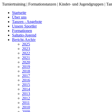
Turniertraining | Formationstanzen | Kinder- und Jugendgruppen | Tan
Startseite
Über uns
Tanzen - Angebote
Unsere Sportler
Formationen
Saltatio-Jugend
Bericht-Archiv
2025
2023
2022
2021
2020
2019
2018
2017
2016
2015
2014
2013
2012
2011
2010
2009