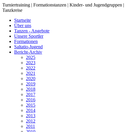
Turniertraining | Formationstanzen | Kinder- und Jugendgruppen |
Tanzkreise
Startseite
Über uns
Tanzen - Angebote
Unsere Sportler
Formationen
Saltatio-Jugend
Bericht-Archiv
2025
2023
2022
2021
2020
2019
2018
2017
2016
2015
2014
2013
2012
2011
2010