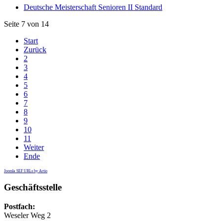
Deutsche Meisterschaft Senioren II Standard
Seite 7 von 14
Start
Zurück
2
3
4
5
6
7
8
9
10
11
Weiter
Ende
Joomla SEF URLs by Artio
Geschäftsstelle
Postfach:
Weseler Weg 2