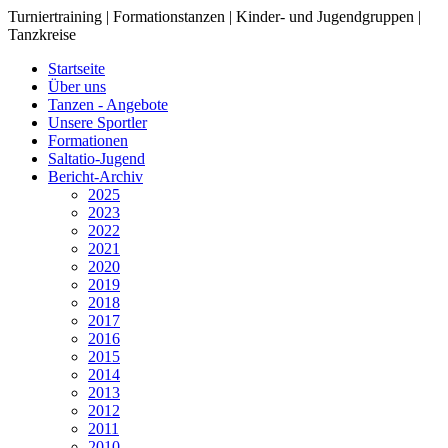
Turniertraining | Formationstanzen | Kinder- und Jugendgruppen |
Tanzkreise
Startseite
Über uns
Tanzen - Angebote
Unsere Sportler
Formationen
Saltatio-Jugend
Bericht-Archiv
2025
2023
2022
2021
2020
2019
2018
2017
2016
2015
2014
2013
2012
2011
2010