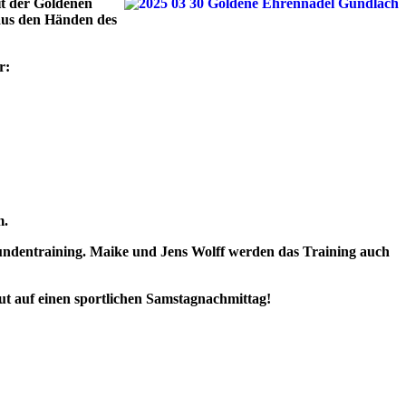
t der Goldenen
aus den Händen des
r:
m.
undentraining. Maike und Jens Wolff
werden das Training auch
ut auf einen sportlichen
Samstagnachmittag!