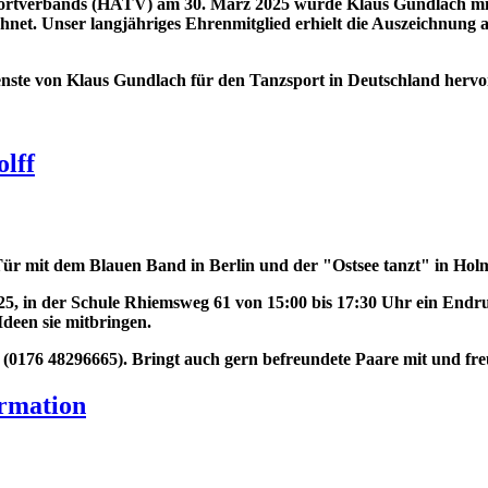
rtverbands (HATV) am 30. März 2025 wurde Klaus Gundlach mi
et. Unser langjähriges Ehrenmitglied erhielt die Auszeichnung 
nste von Klaus Gundlach für den Tanzsport in Deutschland hervo
lff
 Tür mit dem Blauen
Band in Berlin und der "Ostsee tanzt" in Hol
25, in der Schule
Rhiemsweg 61 von 15:00 bis 17:30 Uhr ein Endr
Ideen sie mitbringen.
 (0176 48296665).
Bringt auch gern befreundete Paare mit und fre
ormation