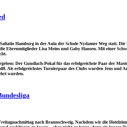
ed
altatio Hamburg in der Aula der Schule Nydamer Weg statt. Die 
 die Ehrenmitglieder Lisa Meins und Gaby Hansen. Mit einer Sc
cht.
vergeben: Der Gundlach-Pokal für das erfolgreichste Paar der Ma
olff. Als erfolgreichstes Turnierpaar des Clubs wurden Jens und 
eehrt wurden.
Bundesliga
Freitagnachmittag nach Braunschweig. Nachdem wir die Hotelzim