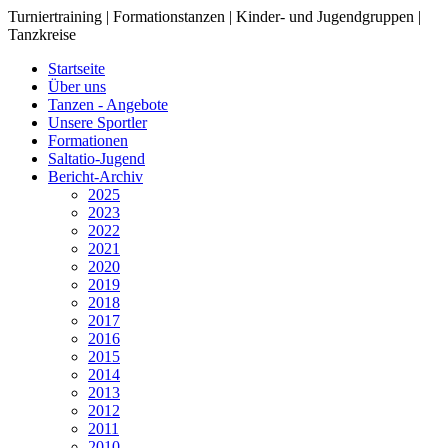
Turniertraining | Formationstanzen | Kinder- und Jugendgruppen |
Tanzkreise
Startseite
Über uns
Tanzen - Angebote
Unsere Sportler
Formationen
Saltatio-Jugend
Bericht-Archiv
2025
2023
2022
2021
2020
2019
2018
2017
2016
2015
2014
2013
2012
2011
2010