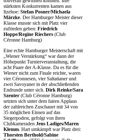
souverän gewinnen konnten. Ihre
stärksten Konkurrenten kamen aus
Itzehoe:
Stefan Posner/Michaela
Märzke
. Der Hamburger Meister dieser
Klasse musste sich mit Platz vier
zufrieden geben:
Friedrich
Hoppe/Regine Riechers
(Club
Céronne Hamburg)
Eine echte Hamburger Meisterschaft mit
„Wiener Verstärkung“ war dann der
Höhepunkt Turnierveranstaltung, die
acht Paare der A-Klasse. Da es für die
Wiener nicht zum Finale reichte, waren
vier Céronnesen, vier Saltatianer und
zwei Savoyaner in der abschließenden
Endrunde unter sich.
Dirk Reinke/Sara
Szenter
(Club Céronne Hamburg)
setzten sich unter dem fairen Applaus
der zahlreichen Zuschauer mit 34 von
35 möglichen Einsen auf das
Siegerpodest, gefolgt von ihren
Clubkameraden
Jens Ladiges/Maren
Klemm
. Hart umkämpft war Platz drei:
Thorsten Berthold/Sabine