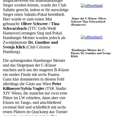
möglicherweise ein Butenhamburger
Sieger werden könnte, wurde der Club
Saltatio gerecht, indem er für auswärtige
Sieger einen Saltatio-Pokal bereithielt.
Sieger der C-Klasse: Oliver
Hier wurde er zum ersten Mal
Schweer-Tina Schwarzbach
gebraucht:
Oliver Schweer / Tina
(Hannover)
Schwarzbach
(TTC Gelb-Weiß
Hannover) errangen Sieg und Pokal.
Hamburger Meister wurden jedoch als
Zweitplatzierte
Dr. Gunther und
Svenja Klich
(Club Céronne
Hamburger Meister der C-
Hamburg).
Klasse: Dr. Gunther und Svenja
Klich
Die aufsteigenden Hamburger Meister
und das Siegerpaar der C-Klasse
machten auch aus der mageren B-Klasse
ein rundes Finale mit sechs Paaren.
Ganz klar dominierten in diesem Feld
allerdings die Gäste aus Wien
Peter
Killmeyer/Sylvia Vogler
(TSK Studio
XIV Wien), die zunächst nur zwei erste
Plätze im LW erhielten, dann aber vier
Einsen im Tango, und anschließend
zweimal fünf und schließlich mit sechs
ersten Plätzen im Quickstep das Turnier