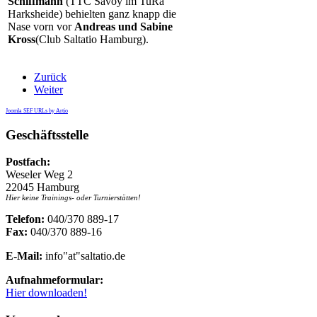
Schiffmann
(TTC Savoy im TuRa
Harksheide) behielten ganz knapp die
Nase vorn vor
Andreas und Sabine
Kross
(Club Saltatio Hamburg).
Zurück
Weiter
Joomla SEF URLs by Artio
Geschäftsstelle
Postfach:
Weseler Weg 2
22045 Hamburg
Hier keine Trainings- oder Turnierstätten!
Telefon:
040/370 889-17
Fax:
040/370 889-16
E-Mail:
info"at"saltatio.de
Aufnahmeformular:
Hier downloaden!