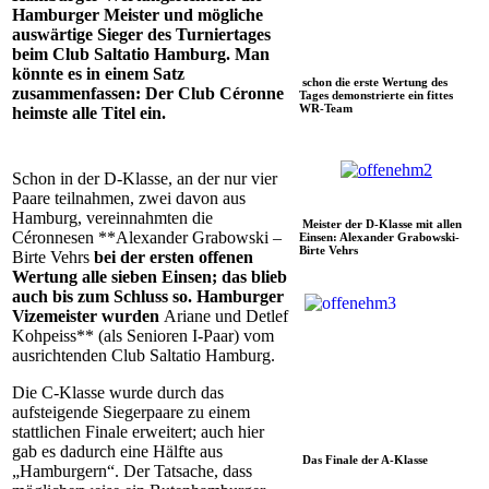
Hamburger Meister und mögliche
auswärtige Sieger des Turniertages
beim Club Saltatio Hamburg. Man
könnte es in einem Satz
schon die erste Wertung des
zusammenfassen: Der Club Céronne
Tages demonstrierte ein fittes
WR-Team
heimste alle Titel ein.
Schon in der D-Klasse, an der nur vier
Paare teilnahmen, zwei davon aus
Hamburg, vereinnahmten die
Meister der D-Klasse mit allen
Céronnesen **Alexander Grabowski –
Einsen: Alexander Grabowski-
Birte Vehrs
Birte Vehrs
bei der ersten offenen
Wertung alle sieben Einsen; das blieb
auch bis zum Schluss so. Hamburger
Vizemeister wurden
Ariane und Detlef
Kohpeiss** (als Senioren I-Paar) vom
ausrichtenden Club Saltatio Hamburg.
Die C-Klasse wurde durch das
aufsteigende Siegerpaare zu einem
stattlichen Finale erweitert; auch hier
gab es dadurch eine Hälfte aus
Das Finale der A-Klasse
„Hamburgern“. Der Tatsache, dass