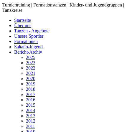
Turniertraining | Formationstanzen | Kinder- und Jugendgruppen |
Tanzkreise
Startseite
Über uns
Tanzen - Angebote
Unsere Sportler
Formationen
Saltatio-Jugend
Bericht-Archiv
2025
2023
2022
2021
2020
2019
2018
2017
2016
2015
2014
2013
2012
2011
2010